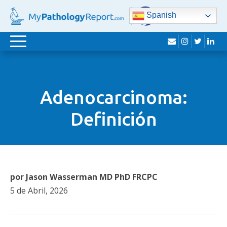
Spanish
sobre
Instagram
Twitte
Lin
Navegación
de
palanca
Adenocarcinoma:
Definición
por Jason Wasserman MD PhD FRCPC
5 de Abril, 2026