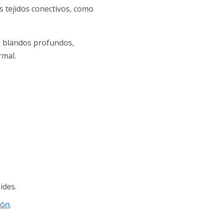
s tejidos conectivos, como
s blandos profundos,
rmal.
ides.
ión
.