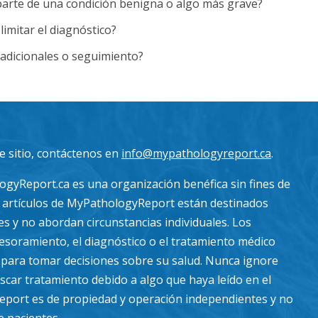
parte de una condición benigna o algo más grave?
limitar el diagnóstico?
adicionales o seguimiento?
 sitio, contáctenos en
info@mypathologyreport.ca
.
gyReport.ca es una organización benéfica sin fines de
s artículos de MyPathologyReport están destinados
s y no abordan circunstancias individuales. Los
asesoramiento, el diagnóstico o el tratamiento médico
s para tomar decisiones sobre su salud. Nunca ignore
scar tratamiento debido a algo que haya leído en el
port es de propiedad y operación independientes y no