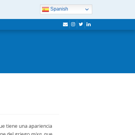
Spanish
sobre
Instagram
Twitter
Linkedin
que tiene una apariencia
ene del griego
mixa
, que