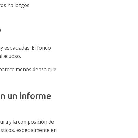
ros hallazgos
?
uy espaciadas. El fondo
l acuoso.
o parece menos densa que
en un informe
ura y la composición de
ósticos, especialmente en