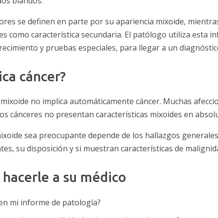
dos blandos.
res se definen en parte por su apariencia mixoide, mientr
 como característica secundaria. El patólogo utiliza esta in
crecimiento y pruebas especiales, para llegar a un diagnóstico
ica cáncer?
o mixoide no implica automáticamente cáncer. Muchas afecc
os cánceres no presentan características mixoides en absolu
 mixoide sea preocupante depende de los hallazgos generales
ntes, su disposición y si muestran características de malignid
 hacerle a su médico
 en mi informe de patología?