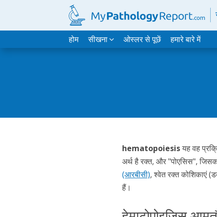
होम
सीखना
ओस्लर से पूछें
हमारे बारे में
hematopoiesis
यह वह प्रक्र
अर्थ है रक्त, और "पोएसिस", जिसका
(आरबीसी)
, श्वेत रक्त कोशिकाएं (
हैं।
हेमाटोपोइजिस आमतौर