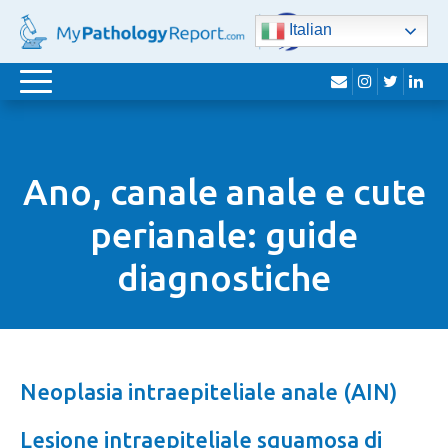
Italian
busta
instagram
Twitte
lin
navigazione
Toggle
Ano, canale anale e cute
perianale: guide
diagnostiche
Neoplasia intraepiteliale anale (AIN)
Lesione intraepiteliale squamosa di