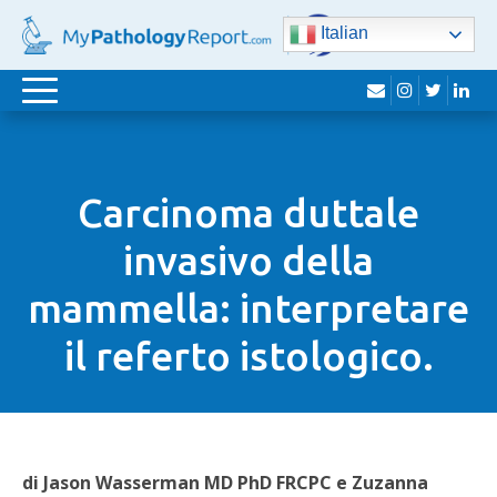
Italian
busta
instagram
Twitte
lin
navigazione
Toggle
Carcinoma duttale
invasivo della
mammella: interpretare
il referto istologico.
di Jason Wasserman MD PhD FRCPC e Zuzanna