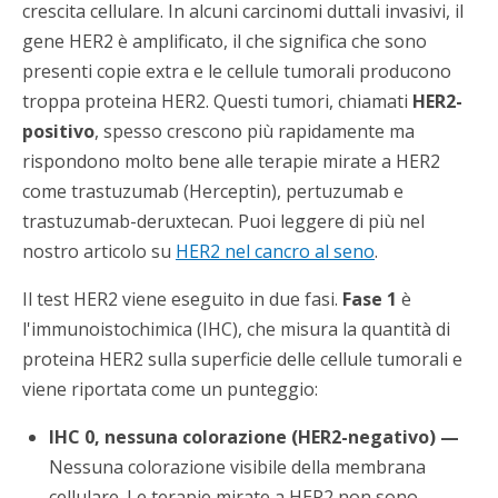
crescita cellulare. In alcuni carcinomi duttali invasivi, il
gene HER2 è amplificato, il che significa che sono
presenti copie extra e le cellule tumorali producono
troppa proteina HER2. Questi tumori, chiamati
HER2-
positivo
, spesso crescono più rapidamente ma
rispondono molto bene alle terapie mirate a HER2
come trastuzumab (Herceptin), pertuzumab e
trastuzumab-deruxtecan. Puoi leggere di più nel
nostro articolo su
HER2 nel cancro al seno
.
Il test HER2 viene eseguito in due fasi.
Fase 1
è
l'immunoistochimica (IHC), che misura la quantità di
proteina HER2 sulla superficie delle cellule tumorali e
viene riportata come un punteggio:
IHC 0, nessuna colorazione (HER2-negativo) —
Nessuna colorazione visibile della membrana
cellulare. Le terapie mirate a HER2 non sono