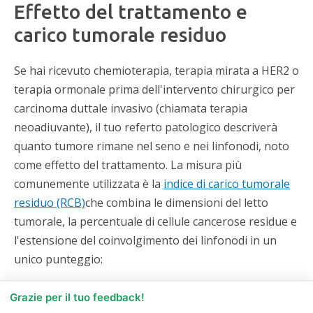
Effetto del trattamento e
carico tumorale residuo
Se hai ricevuto chemioterapia, terapia mirata a HER2 o
terapia ormonale prima dell'intervento chirurgico per
carcinoma duttale invasivo (chiamata terapia
neoadiuvante), il tuo referto patologico descriverà
quanto tumore rimane nel seno e nei linfonodi, noto
come effetto del trattamento. La misura più
comunemente utilizzata è la
indice di carico tumorale
residuo (RCB)
che combina le dimensioni del letto
tumorale, la percentuale di cellule cancerose residue e
l'estensione del coinvolgimento dei linfonodi in un
unico punteggio:
RCB-0 (risposta patologica completa) —
Nessun
Grazie per il tuo feedback!
tumore invasivo residuo nella mammella o nei