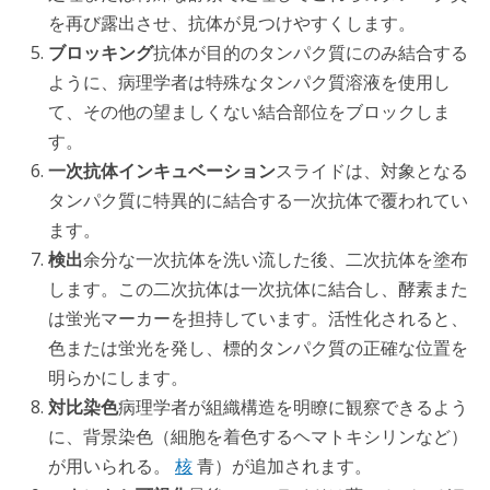
を再び露出させ、抗体が見つけやすくします。
ブロッキング
抗体が目的のタンパク質にのみ結合する
ように、病理学者は特殊なタンパク質溶液を使用し
て、その他の望ましくない結合部位をブロックしま
す。
一次抗体インキュベーション
スライドは、対象となる
タンパク質に特異的に結合する一次抗体で覆われてい
ます。
検出
余分な一次抗体を洗い流した後、二次抗体を塗布
します。この二次抗体は一次抗体に結合し、酵素また
は蛍光マーカーを担持しています。活性化されると、
色または蛍光を発し、標的タンパク質の正確な位置を
明らかにします。
対比染色
病理学者が組織構造を明瞭に観察できるよう
に、背景染色（細胞を着色するヘマトキシリンなど）
が用いられる。
核
青）が追加されます。