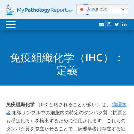
Japanese
封
イ
さ
Lin
ト
筒
ン
え
グ
ス
ず
ル
タ
り
免疫組織化学（IHC）：
ナ
グ
ビ
ラ
定義
ゲ
ム
ー
シ
ョ
免疫組織化学
（IHCと略されることが多い）は、
病理学
ン
者
組織サンプル中の細胞内の特定のタンパク質（抗原と
も呼ばれる）を検出するために使用されます。これらの
タンパク質を際立たせることで、病理学者は存在する細