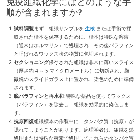
免疫組織化学にはどのような手
順が含まれますか?
試料調製
まず、組織サンプルを
生検
または手術で採
取された標本を保存するために、標本は特殊な溶液
（通常はホルマリン）で処理され、その後パラフィン
と呼ばれるワックス状の物質に包埋されます。
セクショニング
保存された組織は非常に薄いスライス
（厚さ約 4 ～ 5 マイクロメートル）に切断され、顕
微鏡のスライドガラス上に置かれ、染色のために準備
されます。
脱パラフィンと再水和
: 特殊な薬品を使ってワックス
（パラフィン）を除去し、組織を効果的に染色しま
す。
抗原回復
組織標本の作製中に、タンパク質（抗原）が
隠れてしまうことがあります。病理学者は、組織を熱
処理または特殊な酵素で処理してこれらのタンパク質