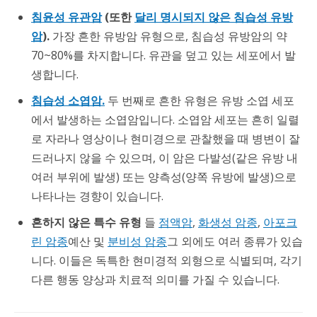
침윤성 유관암
(또한
달리 명시되지 않은 침습성 유방
암
).
가장 흔한 유방암 유형으로, 침습성 유방암의 약
70~80%를 차지합니다. 유관을 덮고 있는 세포에서 발
생합니다.
침습성 소엽암.
두 번째로 흔한 유형은 유방 소엽 세포
에서 발생하는 소엽암입니다. 소엽암 세포는 흔히 일렬
로 자라나 영상이나 현미경으로 관찰했을 때 병변이 잘
드러나지 않을 수 있으며, 이 암은 다발성(같은 유방 내
여러 부위에 발생) 또는 양측성(양쪽 유방에 발생)으로
나타나는 경향이 있습니다.
흔하지 않은 특수 유형
들
점액암
,
화생성 암종
,
아포크
린 암종
예산 및
분비성 암종
그 외에도 여러 종류가 있습
니다. 이들은 독특한 현미경적 외형으로 식별되며, 각기
다른 행동 양상과 치료적 의미를 가질 수 있습니다.