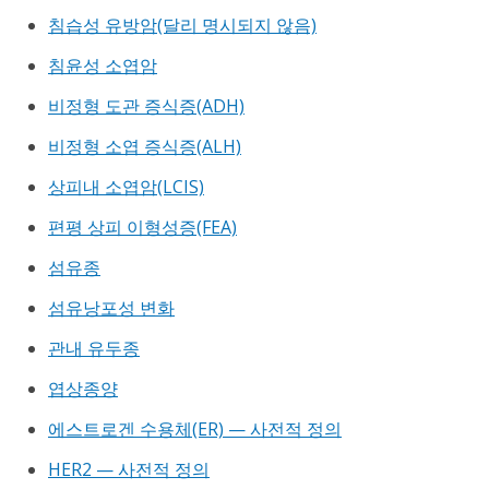
침습성 유방암(달리 명시되지 않음)
침윤성 소엽암
비정형 도관 증식증(ADH)
비정형 소엽 증식증(ALH)
상피내 소엽암(LCIS)
편평 상피 이형성증(FEA)
섬유종
섬유낭포성 변화
관내 유두종
엽상종양
에스트로겐 수용체(ER) — 사전적 정의
HER2 — 사전적 정의