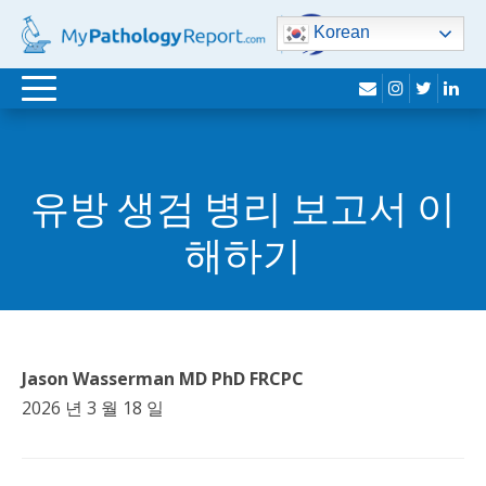
Korean
봉
인
트
링
전
투
스
위
크
환
타
터
드
탐
그
인
유방 생검 병리 보고서 이
색
램
해하기
Jason Wasserman MD PhD FRCPC
2026 년 3 월 18 일