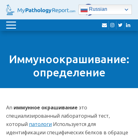
Russian
конверт
Instagram
twitter
Lin
Переключение
навигации
Иммуноокрашивание:
определение
An
иммунное окрашивание
это
специализированный лабораторный тест,
который
патологи
Используется для
идентификации специфических белков в образце