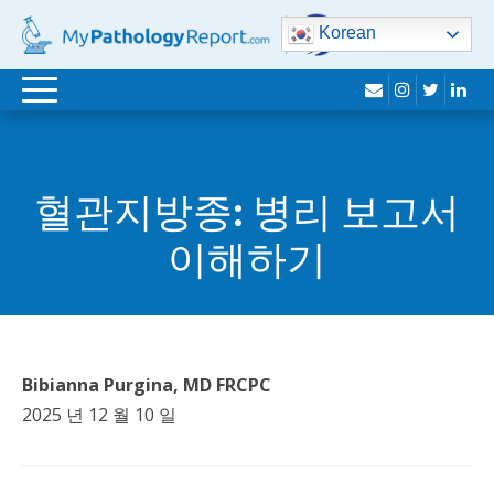
Korean
봉
인
트
링
전
투
스
위
크
환
타
터
드
탐
그
인
혈관지방종: 병리 보고서
색
램
이해하기
Bibianna Purgina, MD FRCPC
2025 년 12 월 10 일