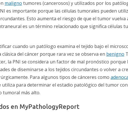
en
maligno
tumores (cancerosos) y utilizados por los patól
NI es importante porque las células tumorales pueden utiliz
circundantes. Esto aumenta el riesgo de que el tumor vuelva 
ntraneural es un término relacionado que significa células 
ificar cuando un patólogo examina el tejido bajo el microsc
a clásica del cáncer porque rara vez se observa en
benigno
T
er, la PNI se considera un factor de mal pronóstico porqu
des de diseminarse a los tejidos circundantes o volver a cr
irúrgicamente. Para algunos tipos de cánceres como
adenoca
e utiliza para determinar el estadio patológico del tumor c
o tumoral más alto.
nados en MyPathologyReport