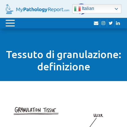
Italian
busta
instagram
Twitte
lin
navigazione
Toggle
Tessuto di granulazione:
definizione